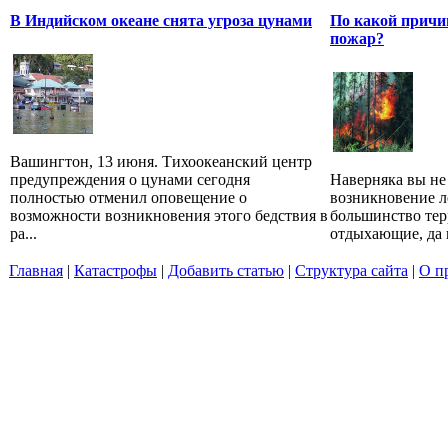
В Индийском океане снята угроза цунами
По какой причин
пожар?
Вашингтон, 13 июня. Тихоокеанский центр
предупреждения о цунами сегодня
Наверняка вы не
полностью отменил оповещение о
возникновение л
возможности возникновения этого бедствия в
большинство те
ра...
отдыхающие, да и
Главная
|
Катастрофы
|
Добавить статью
|
Структура сайта
|
О п