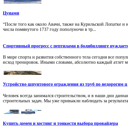
Цунами
“После того как около Авачи, также на Курильской Лопатке и
числа помянутого 1737 году пополуночи в тр...
Спортивный прогресс с пептидами в бодибилдинге нуждает
В мире спорта и развития собственного тела сегодня все поп
исход тренировок. Иными словами, абсолютно каждый атлет мо
Устройство шпунтового ограждения из труб по недорогим ц
Человек всегда занимался строительством, и в наши дни дан
строительных задач. Мы уже привыкли наблюдать за результатам
Купить домен и хостинг и тонкости выбора провайдера