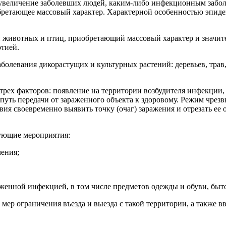
увеличение заболевших людей, каким-либо инфекционным забол
ретающее массовый характер. Характерной особенностью эпидем
ли животных и птиц, приобретающий массовый характер и знач
тией.
заболевания дикорастущих и культурных растений: деревьев, тр
трех факторов: появление на территории возбудителя инфекции,
е путь передачи от зараженного объекта к здоровому. Режим чре
ия своевременно выявить точку (очаг) заражения и отрезать е
ующие мероприятия:
чения;
женной инфекцией, в том числе предметов одежды и обуви, быто
мер ограничения въезда и выезда с такой территории, а также 