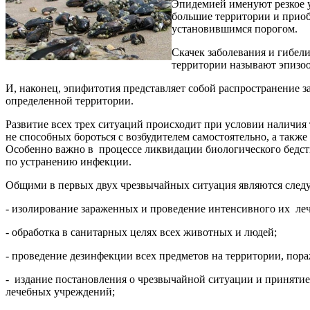
Эпидемией именуют резкое 
большие территории и приоб
установившимся порогом.
Скачек заболевания и гибе
территории называют эпизоо
И, наконец, эпифитотия представляет собой распространение 
определенной территории.
Развитие всех трех ситуаций происходит при условии наличия 
не способных бороться с возбудителем самостоятельно, а такж
Особенно важно в процессе ликвидации биологического бедств
по устранению инфекции.
Общими в первых двух чрезвычайных ситуация являются след
- изолирование зараженных и проведение интенсивного их ле
- обработка в санитарных целях всех животных и людей;
- проведение дезинфекции всех предметов на территории, пора
- издание постановления о чрезвычайной ситуации и принятие 
лечебных учреждений;