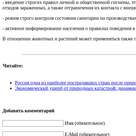
- введение строгих правил личной и общественной гигиены, э
отходов зараженных, а также отграничения их контакта с вне
- режим строго контроля состояния санитарии на производства
- активное информирование населения о правилах поведения в
В отношении животных и растений может применяться также п
Читайте:
Россия одна из наиболее пострадавших стран после приро
Экономический ущерб от природных катастроф: динамик
Добавить комментарий
Имя (обязательное)
E-Mail (обязательное)