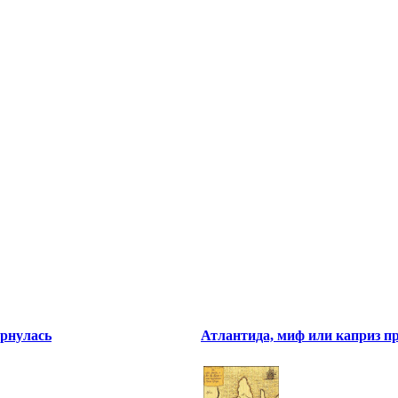
ернулась
Атлантида, миф или каприз п