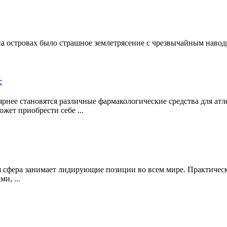
 на островах было страшное землетрясение с чрезвычайным наво
с
улярнее становятся различные фармакологические средства для а
жет приобрести себе ...
ная сфера занимает лидирующие позиции во всем мире. Практиче
и, ...