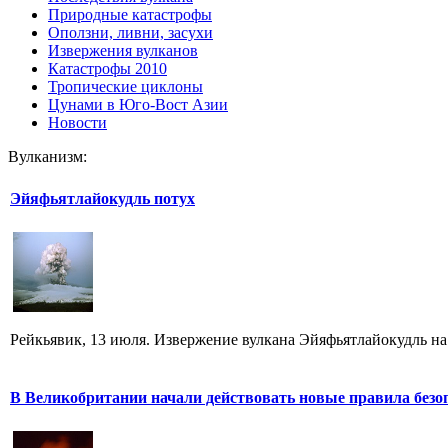
Природные катастрофы
Оползни, ливни, засухи
Извержения вулканов
Катастрофы 2010
Тропические циклоны
Цунами в Юго-Вост Азии
Новости
Вулканизм:
Эйяфьятлайокудль потух
Рейкьявик, 13 июля. Извержение вулкана Эйяфьятлайокудль на
В Великобритании начали действовать новые правила безо