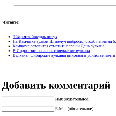
Читайте:
Эйяфьятлайокудль потух
На Камчатке вулкан Шивелуч выбросил столб пепла на 6,
Камчатка готовится отметить первый День вулкана
В Индонезии началось извержение вулкана
Вулканы. Сибирские вулканы виновны в убийстве почти 
Добавить комментарий
Имя (обязательное)
E-Mail (обязательное)