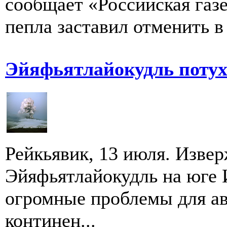
сообщает «Российская газе
пепла заставил отменить в 
Эйяфьятлайокудль поту
Рейкьявик, 13 июля. Извер
Эйяфьятлайокудль на юге 
огромные проблемы для а
континен...