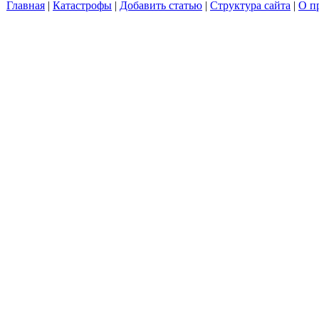
Главная
|
Катастрофы
|
Добавить статью
|
Структура сайта
|
О п