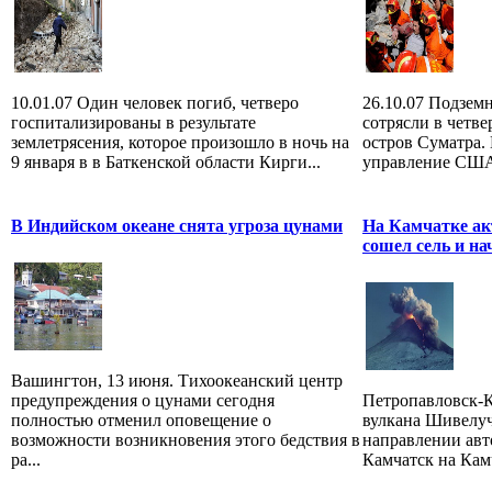
10.01.07 Один человек погиб, четверо
26.10.07 Подземн
госпитализированы в результате
сотрясли в четв
землетрясения, которое произошло в ночь на
остров Суматра.
9 января в в Баткенской области Кирги...
управление США,
В Индийском океане снята угроза цунами
На Камчатке ак
сошел сель и на
Вашингтон, 13 июня. Тихоокеанский центр
предупреждения о цунами сегодня
Петропавловск-К
полностью отменил оповещение о
вулкана Шивелуч
возможности возникновения этого бедствия в
направлении авт
ра...
Камчатск на Камч