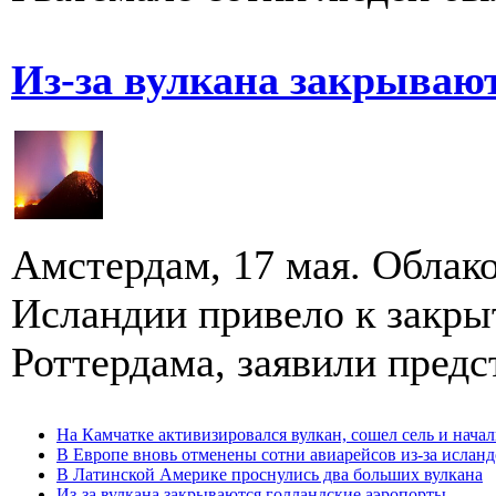
Из-за вулкана закрываю
Амстердам, 17 мая. Облако
Исландии привело к закры
Роттердама, заявили предс
На Камчатке активизировался вулкан, сошел сель и нача
В Европе вновь отменены сотни авиарейсов из-за исланд
В Латинской Америке проснулись два больших вулкана
Из-за вулкана закрываются голландские аэропорты