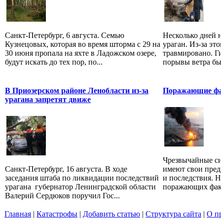
Санкт-Петербург, 6 августа. Семью
Несколько дней 
Кузнецовых, которая во время шторма с 29 на
ураган. Из-за эт
30 июня пропала на яхте в Ладожском озере,
травмировано. Г
будут искать до тех пор, по...
порывы ветра бы
В Приозерском районе Ленобласти из-за
Поражающие ф
урагана запретят движе
Чрезвычайные си
Санкт-Петербург, 16 августа. В ходе
имеют свои пред
заседания штаба по ликвидации последствий
и последствия. 
урагана губернатор Ленинградской области
поражающих факт
Валерий Сердюков поручил Гос...
Главная
|
Катастрофы
|
Добавить статью
|
Структура сайта
|
О п