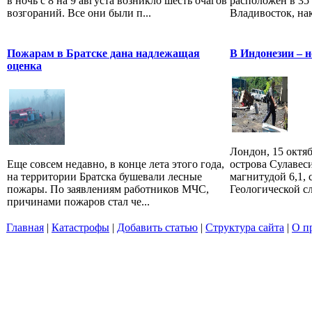
в ночь с 8 на 9 августа возникло шесть очагов
расположен в 35
возгораний. Все они были п...
Владивосток, на
Пожарам в Братске дана надлежащая
В Индонезии – н
оценка
Лондон, 15 октя
Еще совсем недавно, в конце лета этого года,
острова Сулавес
на территории Братска бушевали лесные
магнитудой 6,1,
пожары. По заявлениям работников МЧС,
Геологической с
причинами пожаров стал че...
Главная
|
Катастрофы
|
Добавить статью
|
Структура сайта
|
О п