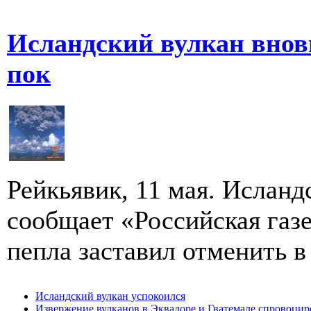
Исландский вулкан вновь
пок
Рейкьявик, 11 мая. Исландс
сообщает «Российская газе
пепла заставил отменить в 
Исландский вулкан успокоился
Извержение вулканов в Эквадоре и Гватемале спровоцир