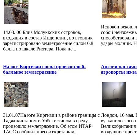
Испокон веков, 
14.03. 06 Близ Молуккских островов,
собой неизбежны
входящих в состав Индонезии, во вторник
способствовали 
зарегистрировано землетрясение силой 6,8
удары молний. Не
балла по шкале Рихтера. Пока не...
На юге Киргизии снова произошло 6-
Англия частичн
балльное землетрясение
аэропорты из-за
31.01.07На юге Киргизии в районе границы с
Лондон, 16 мая. 
Таджикистаном и Узбекистаном в среду
вулканического 
произошло землетрясение. Об этом ИТАР-
Великобритания 
ТАСС сообщил пресс-секретарь м...
воздушное прост