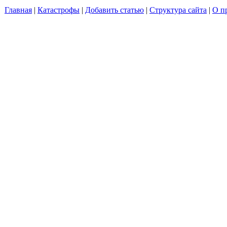
Главная
|
Катастрофы
|
Добавить статью
|
Структура сайта
|
О п