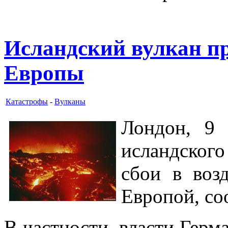
Исландский вулкан пр
Европы
Катастрофы
-
Вулканы
Лондон, 9 
исландског
сбои в воз
Европой, со
В частности, власти Герм