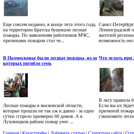
Еще совсем недавно, в конце лета этого года,
Санкт-Петербург,
на территории Братска бушевали лесные
Ленинградской о
пожары. По заявлениям работников МЧС,
жителей регион
причинами пожаров стал че...
возможность нег
В Подмосковье были лесные пожары, из-за
Что делать при
которых погибло семь
В лесу правила б
Лесные пожары в московской области,
Если вы их будет
которые прошли не так уж и давно - за одни
причиной пожара
сутки сгорело примерно 60 домов. А в
сэкономите лесно
Луховицком районе пожар унес ...
Главная
|
Катастрофы
|
Добавить статью
|
Структура сайта
|
О п