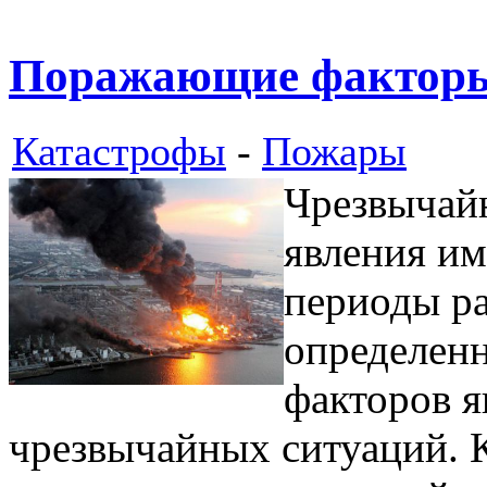
Поражающие фактор
Катастрофы
-
Пожары
Чрезвычай
явления им
периоды ра
определен
факторов я
чрезвычайных ситуаций. 