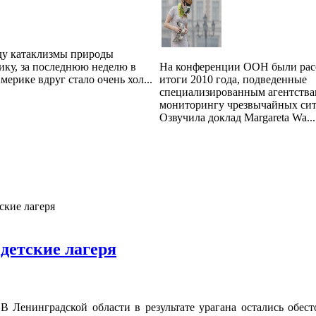
ду катаклизмы природы
ику, за последнюю неделю в
На конференции ООН были ра
ерике вдруг стало очень хол...
итоги 2010 года, подведенные
специализированным агентства
мониторингу чрезвычайных сит
Озвучила доклад Margareta Wa...
ские лагеря
 детские лагеря
. В Ленинградской области в результате урагана остались обе