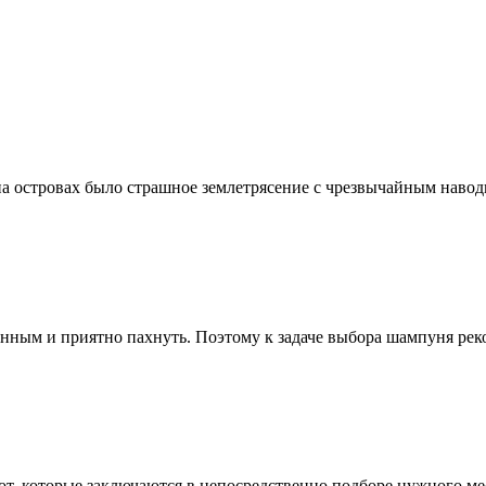
 на островах было страшное землетрясение с чрезвычайным наво
нным и приятно пахнуть. Поэтому к задаче выбора шампуня рек
т, которые заключаются в непосредственно подборе нужного мест