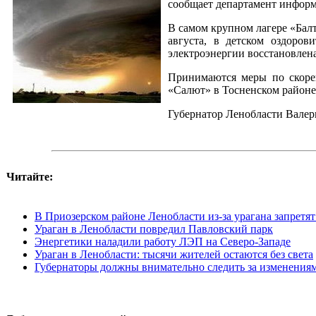
сообщает департамент информ
В самом крупном лагере «Балт
августа, в детском оздоро
электроэнергии восстановлена
Принимаются меры по скоре
«Салют» в Тосненском районе
Губернатор Ленобласти Валер
Читайте:
В Приозерском районе Ленобласти из-за урагана запретя
Ураган в Ленобласти повредил Павловский парк
Энергетики наладили работу ЛЭП на Северо-Западе
Ураган в Ленобласти: тысячи жителей остаются без света
Губернаторы должны внимательно следить за изменения