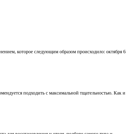
днением, которое следующим образом происходило: октября 6
омендуется подходить с максимальной тщательностью. Как и
а для восстановления и отеля, подборе самого тура и