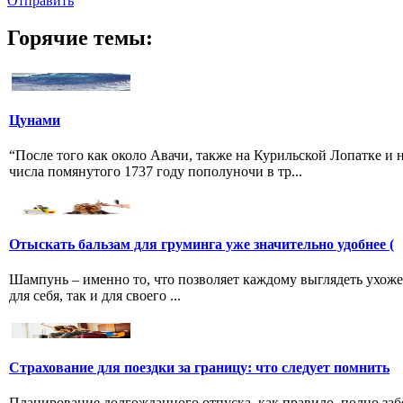
Отправить
Горячие темы:
Цунами
“После того как около Авачи, также на Курильской Лопатке и
числа помянутого 1737 году пополуночи в тр...
Отыскать бальзам для груминга уже значительно удобнее (
Шампунь – именно то, что позволяет каждому выглядеть ухоже
для себя, так и для своего ...
Страхование для поездки за границу: что следует помнить
Планирование долгожданного отпуска, как правило, полно забо