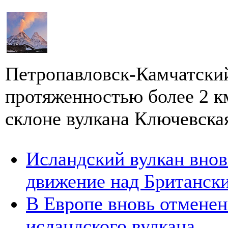
Петропавловск-Камчатский
протяженностью более 2 к
склоне вулкана Ключевская
Исландский вулкан внов
движение над Британск
В Европе вновь отменен
исландского вулкана