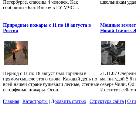
Петербурге, спасены 4 человек. Как
школьникам удало
сообщили «БалтИнфо» в ГУ МЧС ...
Природные пожары с 11 по 18 августа в
Мощные землетр
России
Новой Гвинее. 
Период с 11 по 18 август был горячим в
21.11.07 Очередн
прямом смысле этого слова. Каждый день по
магнитудой 5,6 
всей нашей стране бушевали лесные, степные
севере Чили. Об
и торфяные пожары. Огон...
Институт сейсм
Главная
|
Катастрофы
|
Добавить статью
|
Структура сайта
|
О п