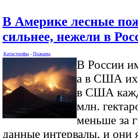
В Америке лесные пож
сильнее, нежели в Рос
Катастрофы
-
Пожары
В России им
а в США их 
в США кажд
млн. гектар
меньше за 
данные интервалы, и они 