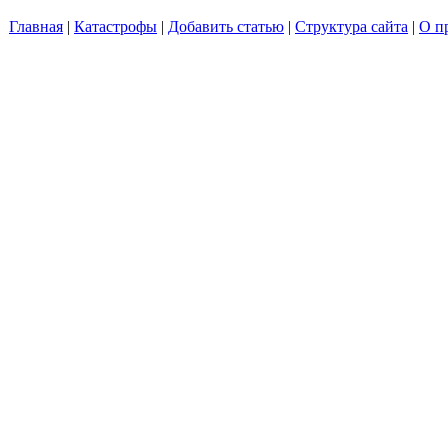
Главная
|
Катастрофы
|
Добавить статью
|
Структура сайта
|
О п