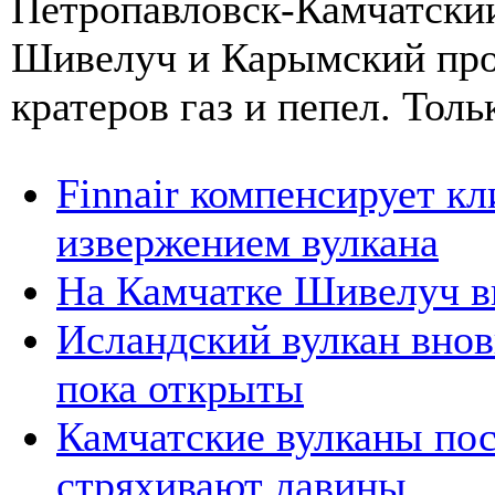
Петропавловск-Камчатский
Шивелуч и Карымский про
кратеров газ и пепел. Толь
Finnair компенсирует к
извержением вулкана
На Камчатке Шивелуч в
Исландский вулкан вновь
пока открыты
Камчатские вулканы по
стряхивают лавины