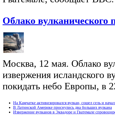
Облако вулканического 
Москва, 12 мая. Облако ву
извержения исландского ву
покидать небо Европы, в 2
На Камчатке активизировался вулкан, сошел сель и нача
В Латинской Америке проснулись два больших вулкана
Извержение вулканов в Эквадоре и Гватемале спровоцир