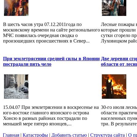
В шесть часов утра 07.12.2011года по
Лесные пожары в
московскому времени на сайте регионального
которые прошли н
МЧС появилась очередная сводка о
сутки сгорело п
произошедших происшествиях в Север...
Луховицком район
При землетрясении средней силы в Японии
Две деревни сг
пострадали пять чело
области от лес
15.04.07 При землетрясении в воскресенье на
30-го июля лесн
юго-востоке главного японского острова
области практич
Хонсю в разных районах пострадали по
населенных пунк
меньшей мере пятеро японцев,...
три. В результате
Главная
|
Катастрофы
|
Добавить статью
|
Структура сайта
|
О п