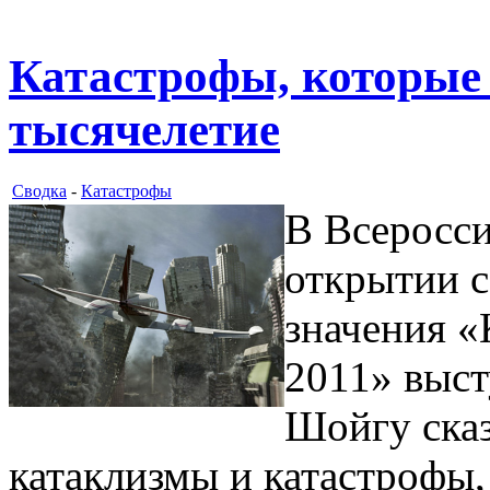
Катастрофы, которые 
тысячелетие
Сводка
-
Катастрофы
В Всеросси
открытии 
значения «
2011» выст
Шойгу сказ
катаклизмы и катастрофы,