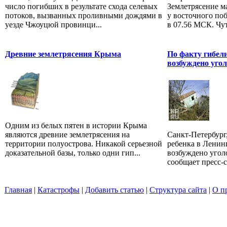
число погибших в результате схода селевых
Землетрясение м
потоков, вызванных проливными дождями в
у восточного по
уезде Чжоуцюй провинци...
в 07.56 МСК. Чут
Древние землетрясения Крыма
По факту гибел
возбуждено угол
Одним из белых пятен в истории Крыма
являются древние землетрясения на
Санкт-Петербург,
территории полуострова. Никакой серьезной
ребенка в Ленин
доказательной базы, только одни гип...
возбуждено угол
сообщает пресс-
Главная
|
Катастрофы
|
Добавить статью
|
Структура сайта
|
О п