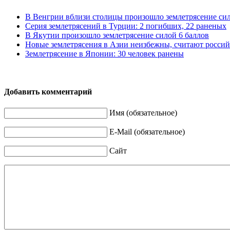
В Венгрии вблизи столицы произошло землетрясение сил
Серия землетрясений в Турции: 2 погибших, 22 раненых
В Якутии произошло землетрясение силой 6 баллов
Новые землетрясения в Азии неизбежны, считают росси
Землетрясение в Японии: 30 человек ранены
Добавить комментарий
Имя (обязательное)
E-Mail (обязательное)
Сайт