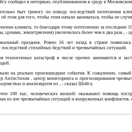
гу сообщил в интервью, опубликованном в среду в Московском
тельно бьет тревогу по поводу последствий потепления клим
б этом для того, чтобы этим начали заниматься, чтобы не случи
енении климата, то благодаря этому потеплению за последние 
ы, цунами, землетрясения) увеличилось более чем в два раза , -
нальный праздник. Ровно 16 лет назад в стране появилась 
последствий стихийных бедствий и чрезвычайных ситуаций.
м техногенных катастроф в числе прочих занимаются и экст
юдей.
вали на реально произошедшие события. К сожалению, самый
ентр Антистихия , центр мониторинга и прогнозирования чрезвы
едомствах и анализируем их , - сказал Шойгу.
ти 100 тыс. человеческих жизней: оказывают помощь постр
тран из зон чрезвычайных ситуаций и вооруженных конфликтов,