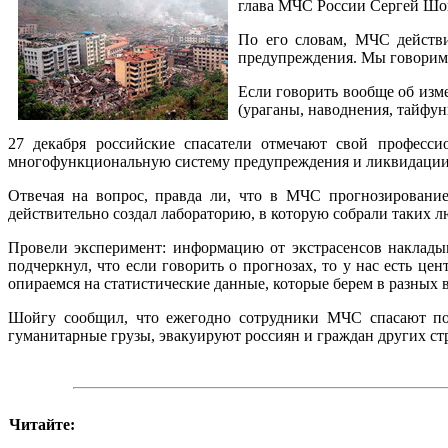
глава МЧС России Сергей Шой
По его словам, МЧС действи
предупреждения. Мы говорим о
Если говорить вообще об изм
(ураганы, наводнения, тайфун
27 декабря российские спасатели отмечают свой профессио
многофункциональную систему предупреждения и ликвидации 
Отвечая на вопрос, правда ли, что в МЧС прогнозирование
действительно создал лабораторию, в которую собрали таких л
Провели эксперимент: информацию от экстрасенсов наклады
подчеркнул, что если говорить о прогнозах, то у нас есть ц
опираемся на статистические данные, которые берем в разных в
Шойгу сообщил, что ежегодно сотрудники МЧС спасают поч
гуманитарные грузы, эвакуируют россиян и граждан других с
Читайте: