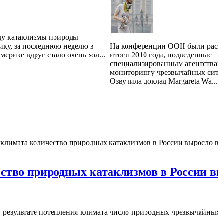
ду катаклизмы природы
ику, за последнюю неделю в
На конференции ООН были ра
ерике вдруг стало очень хол...
итоги 2010 года, подведенные
специализированным агентства
мониторингу чрезвычайных сит
Озвучила доклад Margareta Wa...
 климата количество природных катаклизмов в России выросло в
ство природных катаклизмов в России вы
 в результате потепления климата число природных чрезвычайных