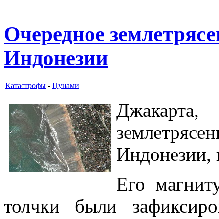
Очередное землетрясе
Индонезии
Катастрофы
-
Цунами
Джакарт
землетряс
Индонезии, 
Его магнит
толчки были зафиксир